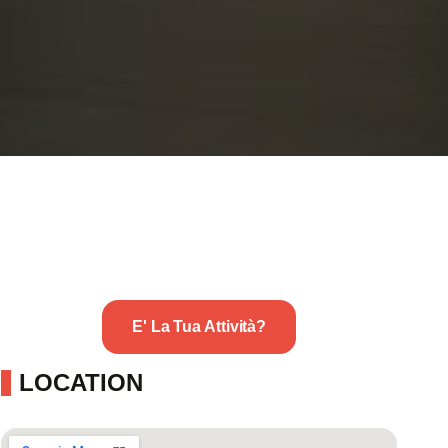
E' La Tua Attività?
LOCATION