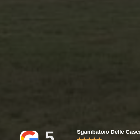
5
Sgambatoio Delle Casci




