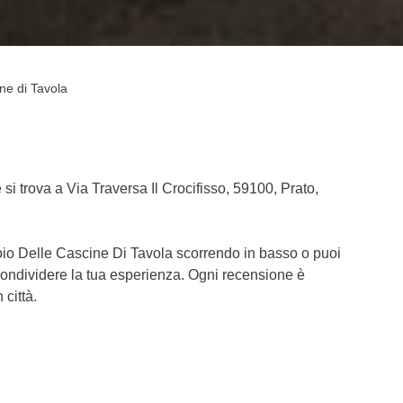
ne di Tavola
 trova a Via Traversa Il Crocifisso, 59100, Prato,
oio Delle Cascine Di Tavola scorrendo in basso o puoi
Condividere la tua esperienza. Ogni recensione è
 città.