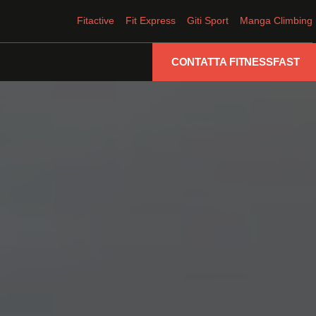
Fitactive
Fit Express
Giti Sport
Manga Climbing
CONTATTA FITNESSFAST