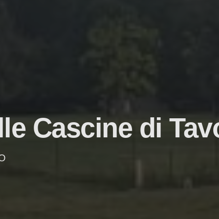
le Cascine di Tav
PO