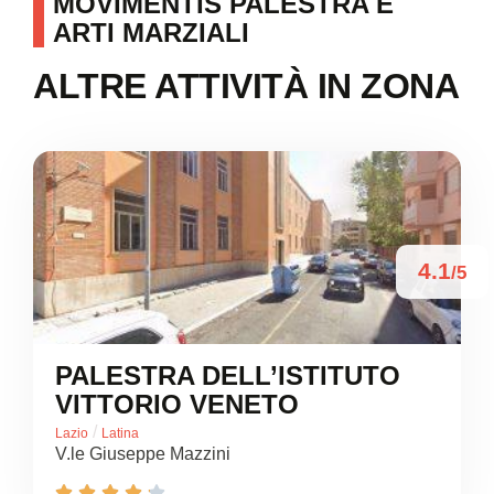
MOVIMENTIS PALESTRA E
ARTI MARZIALI
ALTRE ATTIVITÀ IN ZONA
4.1
/5
PALESTRA DELL’ISTITUTO
VITTORIO VENETO
/
Lazio
Latina
V.le Giuseppe Mazzini




