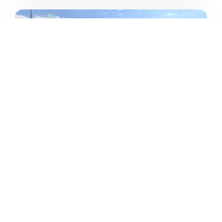
PALESTRA SMS LEONARDO
DA VINCI”
/
Lazio
Latina
Viale G. de Chirico





Ancora nessuna recensione