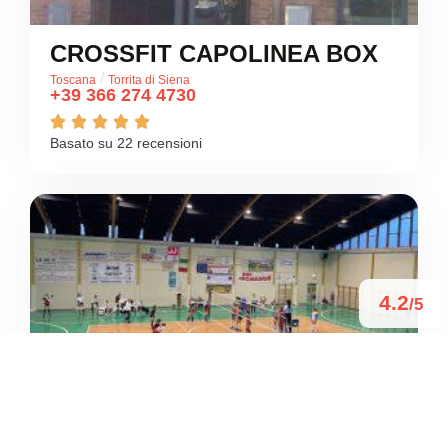
CROSSFIT CAPOLINEA BOX
/
Toscana
Torrita di Siena
+39 366 274 4730





Basato su 22 recensioni
4.2
/5
PALAZZETTO DELLO SPORT
/
Toscana
Torrita di Siena
Piazza Giovanni Falcone