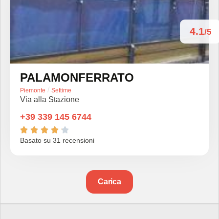
4.1
/5
PALAMONFERRATO
/
Piemonte
Settime
Via alla Stazione
+39 339 145 6744





Basato su 31 recensioni
Carica