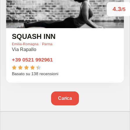
4.3
/5
SQUASH INN
/
Emilia-Romagna
Parma
Via Rapallo
+39 0521 992961





Basato su 138 recensioni
Carica