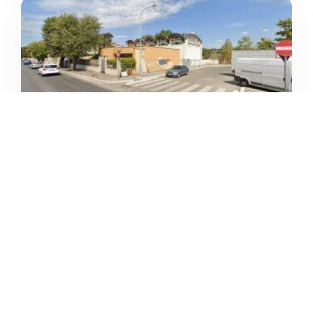
PALESTRA MADONNELLA
/
Lazio
Isola Sacra





Ancora nessuna recensione
5
/5