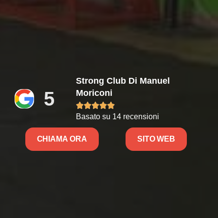
Strong Club Di Manuel
5
Moriconi





Basato su 14 recensioni
CHIAMA ORA
SITO WEB