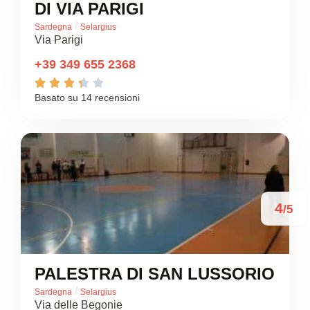
DI VIA PARIGI
/
Sardegna
Selargius
Via Parigi
+39 349 655 2368





Basato su 14 recensioni
4
/5
PALESTRA DI SAN LUSSORIO
/
Sardegna
Selargius
Via delle Begonie