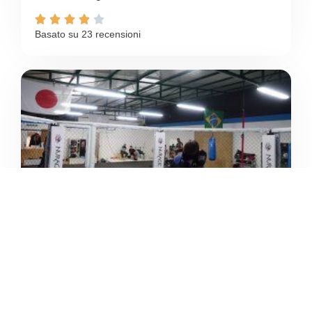





Basato su 23 recensioni
PALESTRA IRONMANMMA
/
Sardegna
Selargius
Strada Vicinale Su Pezzu Mannu





Ancora nessuna recensione