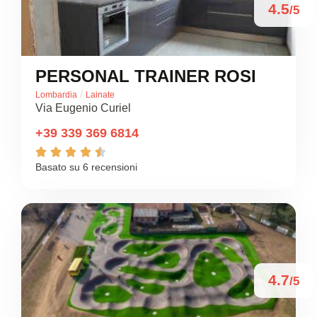
4.5
/5
PERSONAL TRAINER ROSI
/
Lombardia
Lainate
Via Eugenio Curiel
+39 339 369 6814





Basato su 6 recensioni
4.7
/5