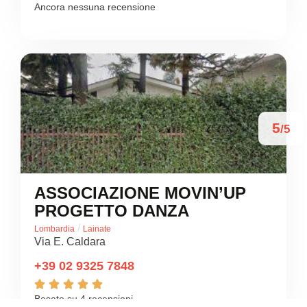
Ancora nessuna recensione
5
/5
ASSOCIAZIONE MOVIN’UP
PROGETTO DANZA
/
Lombardia
Lainate
Via E. Caldara
+39 02 9325 7848





Basato su 4 recensioni