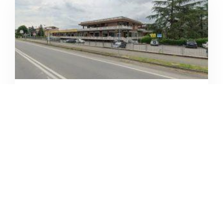
HASHITA
/
Piemonte
Tortona
Via Mario Balustra





Ancora nessuna recensione