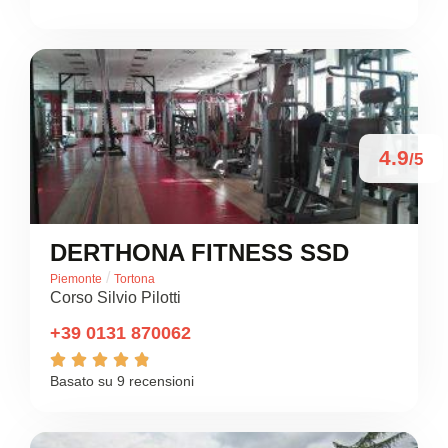
4.9
/5
DERTHONA FITNESS SSD
/
Piemonte
Tortona
Corso Silvio Pilotti
+39 0131 870062





Basato su 9 recensioni