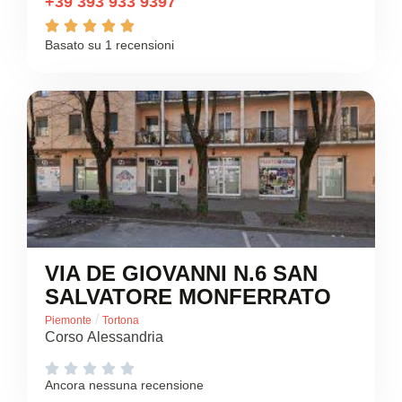
+39 393 933 9397





Basato su 1 recensioni
VIA DE GIOVANNI N.6 SAN
SALVATORE MONFERRATO
/
Piemonte
Tortona
Corso Alessandria





Ancora nessuna recensione