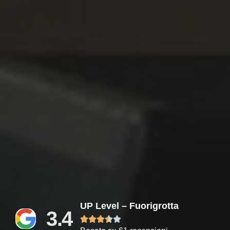
UP Level – Fuorigrotta
3.4




