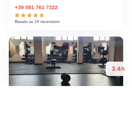
+39 081 761 7322





Basato su 19 recensioni
3.4
/5
UP LEVEL – FUORIGROTTA
/
Campania
Napoli
Via Pasquale Leonardi Cattolica
+39 351 008 4536




