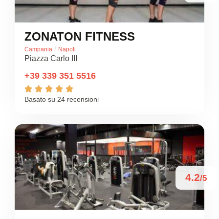
ZONATON FITNESS
/
Campania
Napoli
Piazza Carlo III
+39 339 351 5516





Basato su 24 recensioni
4.2
/5