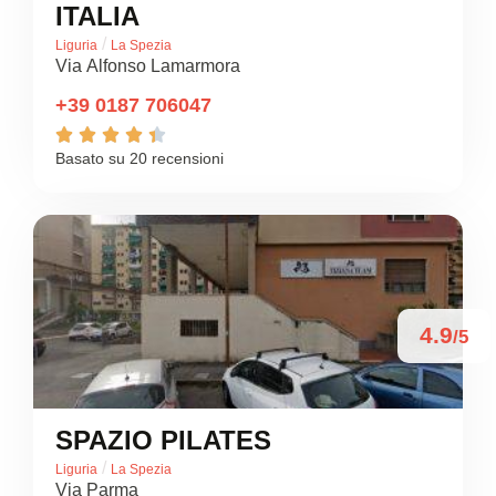
ITALIA
/
Liguria
La Spezia
Via Alfonso Lamarmora
+39 0187 706047





Basato su 20 recensioni
4.9
/5
SPAZIO PILATES
/
Liguria
La Spezia
Via Parma