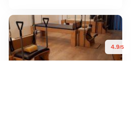
4.9
/5
SSD STUDIO REFORMER SRL
/
Liguria
La Spezia
Via Filippo Corridoni
+39 366 155 6523





Basato su 16 recensioni