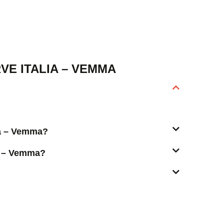
E ITALIA – VEMMA
lia – Vemma?
ia – Vemma?