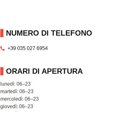
NUMERO DI TELEFONO
+39 035 027 6954
ORARI DI APERTURA
lunedì: 06–23
martedì: 06–23
mercoledì: 06–23
giovedì: 06–23
venerdì: 06–23
sabato: 07–19
domenica: 07–13