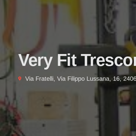
Very Fit Tresco
Via Fratelli, Via Filippo Lussana, 16, 24