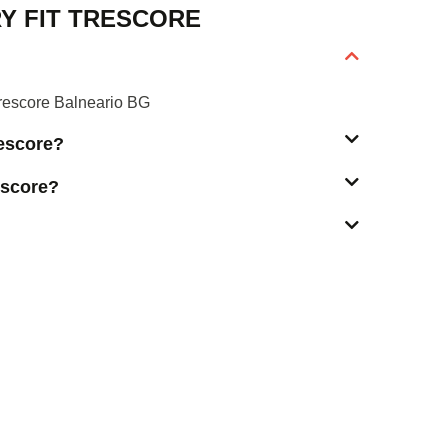
Y FIT TRESCORE
 Trescore Balneario BG
rescore?
escore?