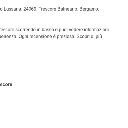
ippo Lussana, 24069, Trescore Balneario, Bergamo,
 Trescore scorrendo in basso o puoi vedere informazioni
sperienza. Ogni recensione è preziosa. Scopri di più
escore