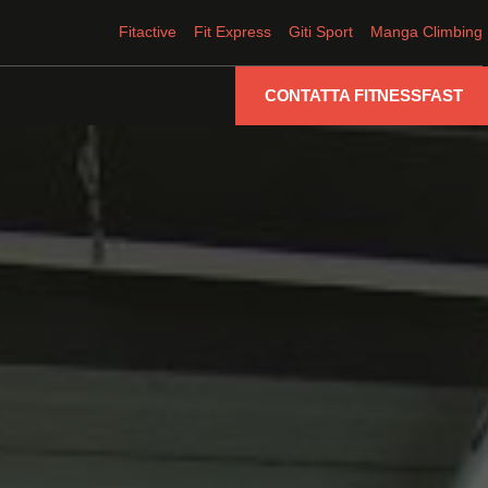
Fitactive
Fit Express
Giti Sport
Manga Climbing
CONTATTA FITNESSFAST