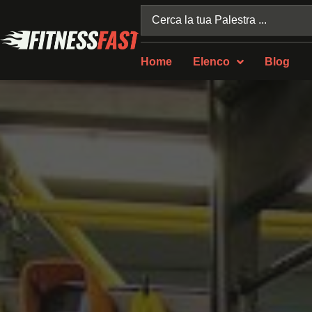
Home
Elenco
Blog