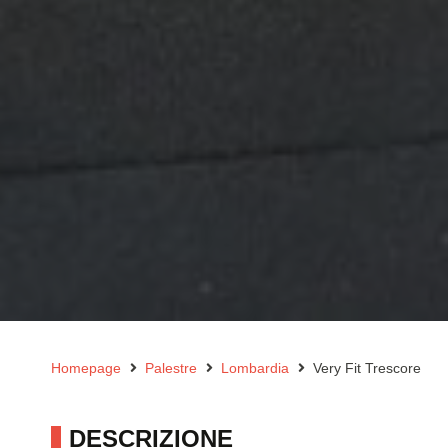
Homepage
Palestre
Lombardia
Very Fit Trescore
DESCRIZIONE