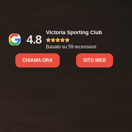
Victoria Sporting Club
4.8





Basato su 59 recensioni
CHIAMA ORA
SITO WEB