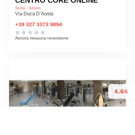
CENTRO CORE ONLINE
/
Sicilia
Adrano
Via Duca D’Aosta
+39 327 3373 9894





Ancora nessuna recensione
4.4
/5
JEASI SPORT
/
Sicilia
Adrano
Via IV Novembre