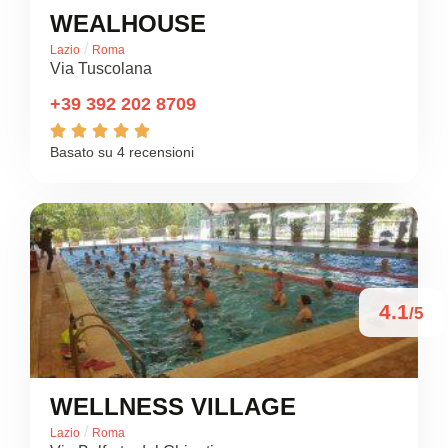
WEALHOUSE
/
Lazio
Roma
Via Tuscolana
+39 392 202 8709





Basato su 4 recensioni
4.1
/5
WELLNESS VILLAGE
/
Lazio
Roma