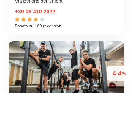
Via Belforte del Chienti
+39 06 410 2022





Basato su 189 recensioni
4.4
/5
YMCA PRIME – SPORT CLUB
– EUR
/
Lazio
Roma
Via Severino Delogu