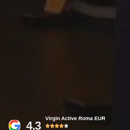
Virgin Active Roma EUR
4.3




