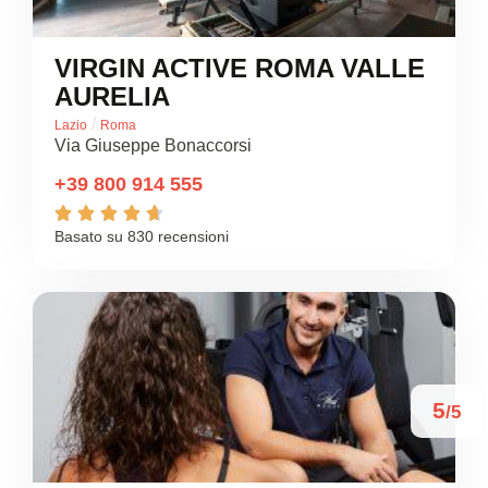
VIRGIN ACTIVE ROMA VALLE
AURELIA
/
Lazio
Roma
Via Giuseppe Bonaccorsi
+39 800 914 555





Basato su 830 recensioni
5
/5