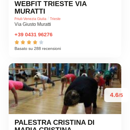
WEBFIT TRIESTE VIA
MURATTI
/
Friuli-Venezia Giulia
Trieste
Via Giusto Muratti
+39 0431 96276





Basato su 288 recensioni
4.6
/5
PALESTRA CRISTINA DI
MARIA CRISTINA