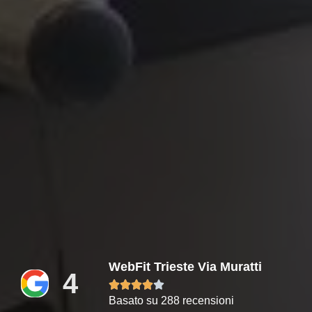
WebFit Trieste Via Muratti
4





Basato su 288 recensioni