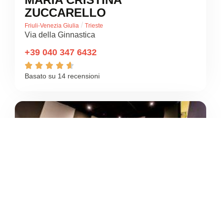
ZUCCARELLO
/
Friuli-Venezia Giulia
Trieste
Via della Ginnastica
+39 040 347 6432





Basato su 14 recensioni
4.1
/5
WEBFIT TRIESTE VIA SVEVO
/
Friuli-Venezia Giulia
Trieste