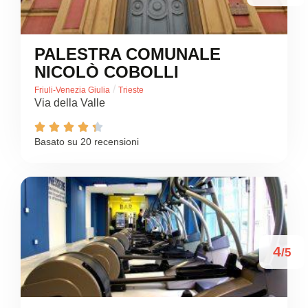
PALESTRA COMUNALE
NICOLÒ COBOLLI
/
Friuli-Venezia Giulia
Trieste
Via della Valle





Basato su 20 recensioni
4
/5