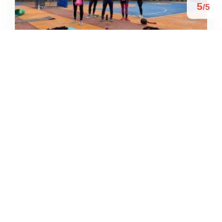
5
/5
PUNTO D’INCONTRO COACH
FACUNDO VIADER TRAINING
/
Piemonte
Nichelino
+39 339 898 1282





Basato su 2 recensioni
3.3
/5