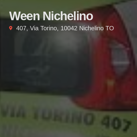
Ween Nichelino
407, Via Torino, 10042 Nichelino TO