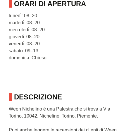
ORARI DI APERTURA
lunedì: 08–20
martedì: 08–20
mercoledì: 08–20
giovedì: 08–20
venerdì: 08–20
sabato: 09–13
domenica: Chiuso
DESCRIZIONE
Ween Nichelino è una Palestra che si trova a Via
Torino, 10042, Nichelino, Torino, Piemonte.
Puoi anche leggere le recensioni dei clienti di Ween