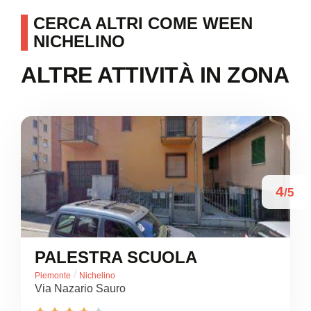
CERCA ALTRI COME WEEN
NICHELINO
ALTRE ATTIVITÀ IN ZONA
4
/5
PALESTRA SCUOLA
/
Piemonte
Nichelino
Via Nazario Sauro