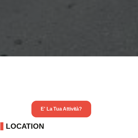
E' La Tua Attività?
LOCATION