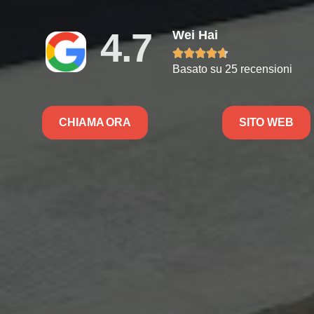
4.7
Wei Hai





Basato su 25 recensioni
CHIAMA ORA
SITO WEB