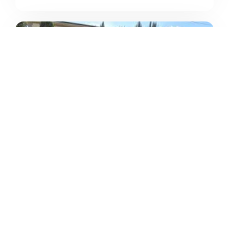
5
/5
JALA YOGA STUDIO
/
Toscana
Lastra a Signa
Via Livornese
+39 320 014 4080





Basato su 3 recensioni