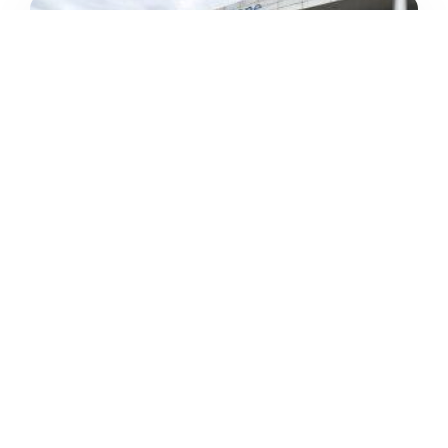
BLUE DOLPHIN
/
Lombardia
Treviolo
Via Generale Carlo Alberto dalla Chiesa





Ancora nessuna recensione