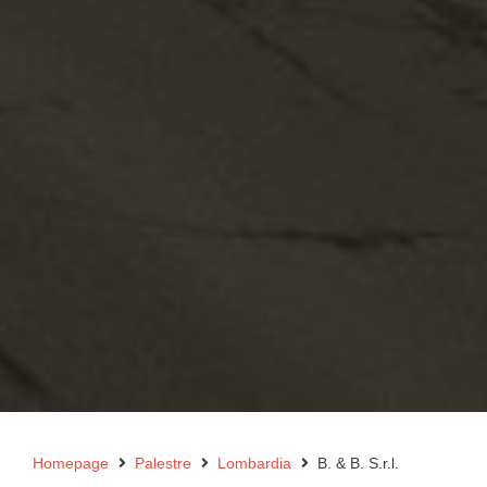
Homepage
Palestre
Lombardia
B. & B. S.r.l.