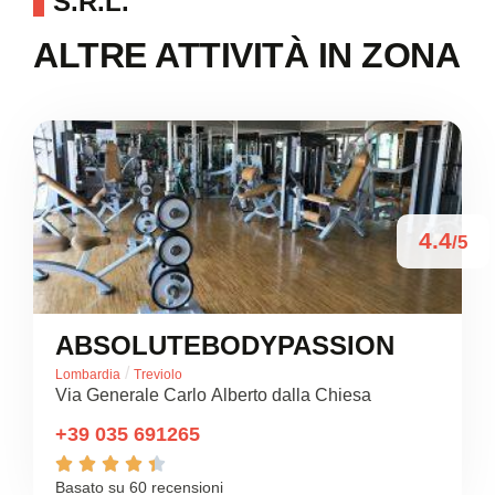
S.R.L.
ALTRE ATTIVITÀ IN ZONA
4.4
/5
ABSOLUTEBODYPASSION
/
Lombardia
Treviolo
Via Generale Carlo Alberto dalla Chiesa
+39 035 691265





Basato su 60 recensioni