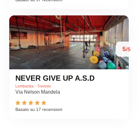
5
/5
NEVER GIVE UP A.S.D
/
Lombardia
Treviolo
Via Nelson Mandela





Basato su 17 recensioni