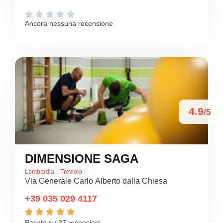





Ancora nessuna recensione
4.9
/5
DIMENSIONE SAGA
/
Lombardia
Treviolo
Via Generale Carlo Alberto dalla Chiesa
+39 035 029 4117





Basato su 37 recensioni