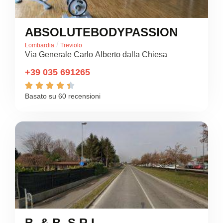
ABSOLUTEBODYPASSION
/
Lombardia
Treviolo
Via Generale Carlo Alberto dalla Chiesa
+39 035 691265





Basato su 60 recensioni
B. & B. S.R.L.