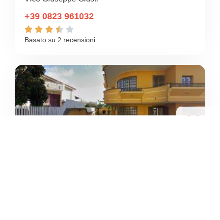
+39 0823 961032





Basato su 2 recensioni
2.9
/5
CAMPO RECALE
/
Campania
Recale
Via Gibuti





Basato su 7 recensioni