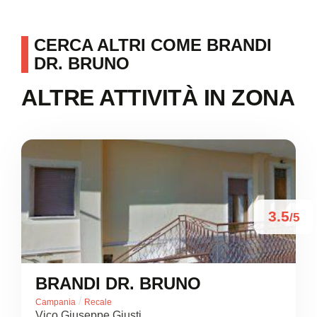
CERCA ALTRI COME BRANDI
DR. BRUNO
ALTRE ATTIVITÀ IN ZONA
3.5
/5
BRANDI DR. BRUNO
/
Campania
Recale
Vico Giuseppe Giusti