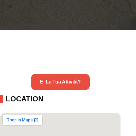
E' La Tua Attività?
LOCATION