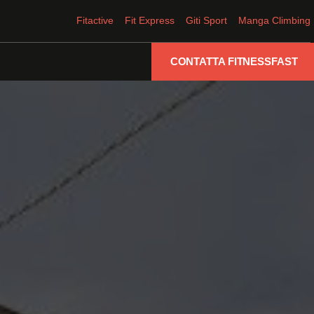
Fitactive
Fit Express
Giti Sport
Manga Climbing
CONTATTA FITNESSFAST