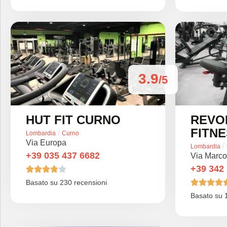
3.9
/5
HUT FIT CURNO
REVO
FITNE
/
Lombardia
Curno
Via Europa
/
Lombardia
+39 035 437 6682
Via Marco
+39 342









Basato su 230 recensioni
Basato su 