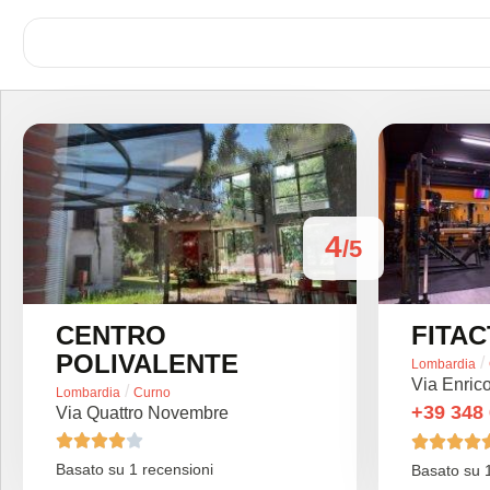
4
/5
CENTRO
FITA
POLIVALENTE
/
Lombardia
Via Enric
/
Lombardia
Curno
+39 348
Via Quattro Novembre









Basato su 1 recensioni
Basato su 