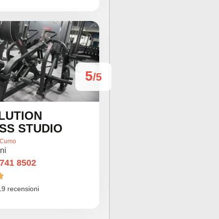
5
/5
LUTION
SS STUDIO
Curno
ni
 741 8502

19 recensioni