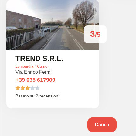
3
/5
TREND S.R.L.
/
Lombardia
Curno
Via Enrico Fermi
+39 035 617909





Basato su 2 recensioni
Carica