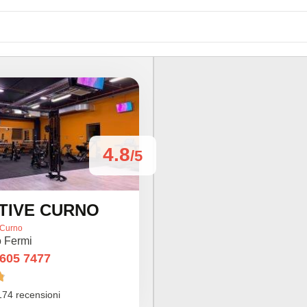
4.8
/5
CTIVE CURNO
Curno
o Fermi
 605 7477

174 recensioni