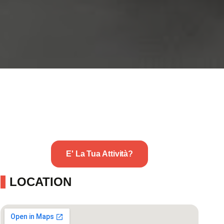
E' La Tua Attività?
LOCATION