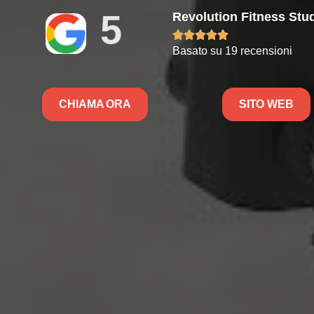
5
Revolution Fitness Stu





Basato su 19 recensioni
CHIAMA ORA
SITO WEB