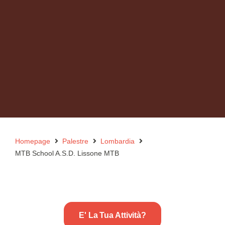
Homepage
Palestre
Lombardia
MTB School A.S.D. Lissone MTB
E' La Tua Attività?