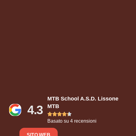
MTB School A.S.D. Lissone
4.3
MTB





Basato su 4 recensioni
SITO WEB