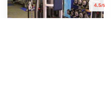
4.5
/5
MUSCLE GYM NUTRIKA
/
Lombardia
Lissone
Via Giuseppe Garibaldi
+39 039 481361





Basato su 17 recensioni
4.5
/5